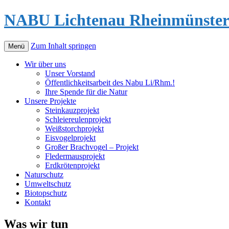
NABU Lichtenau Rheinmünste
Zum Inhalt springen
Menü
Wir über uns
Unser Vorstand
Öffentlichkeitsarbeit des Nabu Li/Rhm.!
Ihre Spende für die Natur
Unsere Projekte
Steinkauzprojekt
Schleiereulenprojekt
Weißstorchprojekt
Eisvogelprojekt
Großer Brachvogel – Projekt
Fledermausprojekt
Erdkrötenprojekt
Naturschutz
Umweltschutz
Biotopschutz
Kontakt
Was wir tun